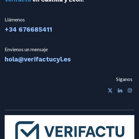
Llámenos
+34 676685411
Envíenos un mensaje
hola@verifactucyl.es
Síganos