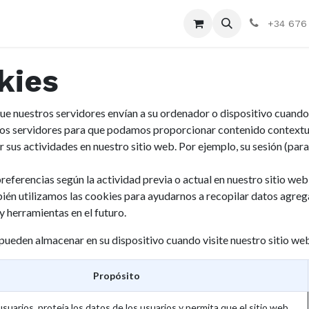
Compañía
+34 676 
kies
e nuestros servidores envían a su ordenador o dispositivo cuando 
os servidores para que podamos proporcionar contenido contextual.
sus actividades en nuestro sitio web. Por ejemplo, su sesión (para 
ferencias según la actividad previa o actual en nuestro sitio web (l
n utilizamos las cookies para ayudarnos a recopilar datos agregado
 herramientas en el futuro.
 pueden almacenar en su dispositivo cuando visite nuestro sitio we
Propósito
uarios, proteja los datos de los usuarios y permita que el sitio web